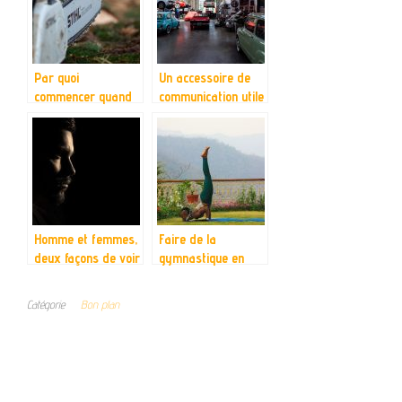
Par quoi
Un accessoire de
commencer quand
communication utile
on veut tailler ses
pour communiquer
branches de jardin
avec les différents
?
clients du garage
Homme et femmes,
Faire de la
deux façons de voir
gymnastique en
toute sécurité est
désormais possible
Catégorie
Bon plan