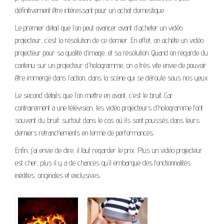
définitivement être intéressant pour un achat domestique.
Le premier détail que l’on peut avancer avant d’acheter un vidéo
projecteur, c’est la résolution de ce dernier. En effet, on achète un vidéo
projecteur pour sa qualité d’image, et sa résolution. Quand on regarde du
contenu sur un projecteur d’hologramme, on a très vite envie de pouvoir
être immergé dans l’action, dans la scène qui se déroule sous nos yeux.
Le second détails que l’on mettre en avant, c’est le bruit. Car
contrairement à une télévision, les vidéo projecteurs d’hologramme font
souvent du bruit; surtout dans le cas où ils sont poussés dans leurs
derniers retranchements en terme de performances.
Enfin, j’ai envie de dire, il faut regarder le prix. Plus un vidéo projecteur
est cher, plus il y a de chances qu’il embarque des fonctionnalités
inédites, originales et exclusives.