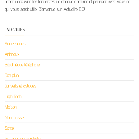
adore découvrir les tendances de chaque domaine et partager avec vous ce
qui vous serait utile. Bienvenue sur Actualité D.O!
CATÉGORIES
Accessoires
Animaux
Bibiothèque téléphone
Bon plan
Conseils et astuces
High Tech
Maison
Non classé
Santé
Services administratifs