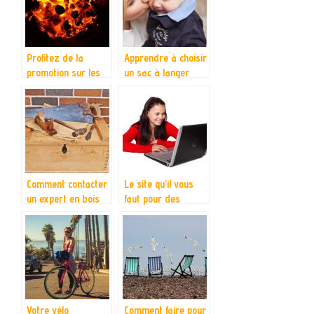
Profitez de la
Apprendre à choisir
promotion sur les
un sac à langer
braseros
pour son bébé
Comment contacter
Le site qu’il vous
un expert en bois
faut pour des
pour la confection
promos pour vos
d’un meuble ?
achats concernant
vos enfants
Votre vélo
Comment faire pour