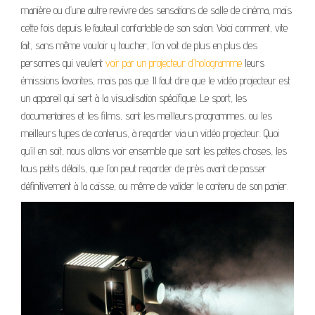
manière ou d’une autre revivre des sensations de salle de cinéma, mais
cette fois depuis le fauteuil confortable de son salon. Voici comment, vite
fait, sans même vouloir y toucher, l’on voit de plus en plus des
personnes qui veulent
voir par un projecteur d’hologramme
leurs
émissions favorites, mais pas que. Il faut dire que le vidéo projecteur est
un appareil qui sert à la visualisation spécifique. Le sport, les
documentaires et les films, sont les meilleurs programmes, ou les
meilleurs types de contenus, à regarder via un vidéo projecteur. Quoi
qu’il en soit, nous allons voir ensemble que sont les petites choses, les
tous petits détails, que l’on peut regarder de près avant de passer
définitivement à la caisse, ou même de valider le contenu de son panier.