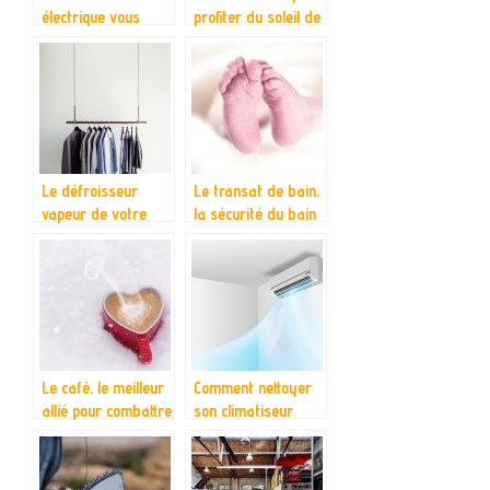
électrique vous
profiter du soleil de
attend ici
l’été à fond ?
Le défroisseur
Le transat de bain,
vapeur de votre
la sécurité du bain
choix
Le café, le meilleur
Comment nettoyer
allié pour combattre
son climatiseur
le froid en hiver
pour éviter
d’attraper des
maladies?