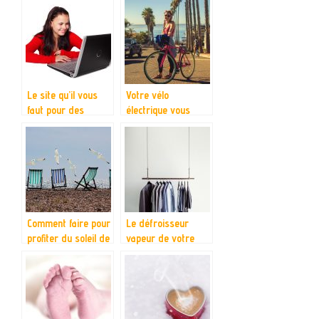
d’un meuble ?
Le site qu’il vous
Votre vélo
faut pour des
électrique vous
promos pour vos
attend ici
achats concernant
vos enfants
Comment faire pour
Le défroisseur
profiter du soleil de
vapeur de votre
l’été à fond ?
choix