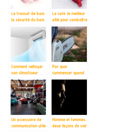
Le transat de bain,
Le café, le meilleur
la sécurité du bain
allié pour combattre
le froid en hiver
Comment nettoyer
Par quoi
son climatiseur
commencer quand
pour éviter
on veut tailler ses
d’attraper des
branches de jardin
maladies?
?
Un accessoire de
Homme et femmes,
communication utile
deux façons de voir
pour communiquer