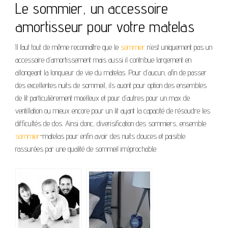
Le sommier, un accessoire
amortisseur pour votre matelas
Il faut tout de même reconnaître que le
sommier
n’est uniquement pas un
accessoire d’amortissement mais aussi il contribue largement en
allongeant la longueur de vie du matelas. Pour d’aucun, afin de passer
des excellentes nuits de sommeil, ils auont pour option des ensembles
de lit particulièrement moelleux et pour d’autres pour un max de
ventillation ou mieux encore pour un lit ayant la capacité de résoudre les
difficultés de dos. Ainsi donc, diverisification des sommiers, ensemble
sommier
-matelas pour enfin avoir des nuits douces et paisible
rassurées par une qualité de sommeil irréprochable.