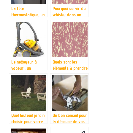
La tête
Pourquoi servir du
thermostatique, un
whisky dans un
accessoire pour la
verre particulier ?
période d’hivers
Le nettoyeur à
Quels sont les
vapeur : un
éléments à prendre
accessoire idéal
en compte pour
pour le nettoyage
choisir son écran
professionnel ?
Quel fauteuil jardin
Un bon conseil pour
choisir pour votre
la découpe de vos
extérieur ?
pâtes fraiches