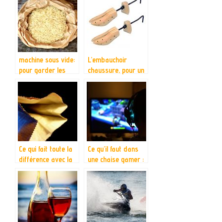
machine sous vide:
L’embauchoir
pour garder les
chaussure, pour un
aliments sains et
maintien et
plus longtemps
entretien de la
forme initiale des
chaussures
Ce qui fait toute la
Ce qu’il faut dans
différence avec la
une chaise gamer :
méthode sous vide
Ergonomie et
technologie