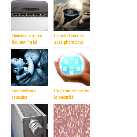
Choisissez votre
La sélection des
Routeur 4g ici
sacs photo pour
vous
Les meilleurs
L’alarme connectée,
coussins
la sécurité
allaitement du
révolutionnée grâce
marché
aux high-tech