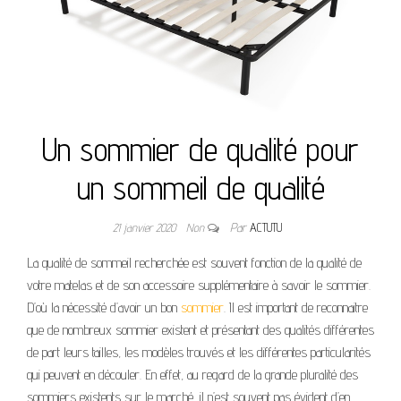
Un sommier de qualité pour
un sommeil de qualité
21 janvier 2020
Non
Par
ACTUTU
La qualité de sommeil recherchée est souvent fonction de la qualité de
votre matelas et de son accessoire supplémentaire à savoir le sommier.
D’où la nécessité d’avoir un bon
sommier
. Il est important de reconnaitre
que de nombreux sommier existent et présentant des qualités différentes
de part leurs tailles, les modèles trouvés et les différentes particularités
qui peuvent en découler. En effet, au regard de la grande pluralité des
sommiers existents sur le marché, il n’est souvent pas évident d’en