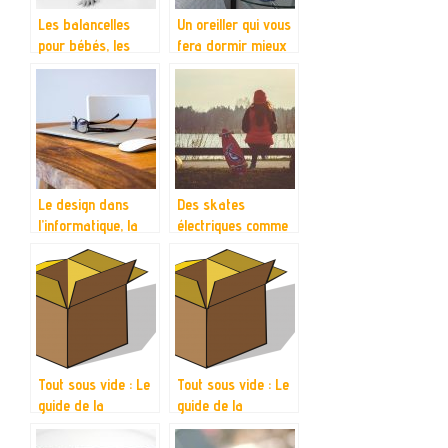
Les balancelles
Un oreiller qui vous
pour bébés, les
fera dormir mieux
meilleurs choix
que jamais!
Le design dans
Des skates
l’informatique, la
électriques comme
particularité de la
vous n’en avez
marque Apple
jamais vu!
Tout sous vide : Le
Tout sous vide : Le
guide de la
guide de la
méthode sous vide
méthode sous vide