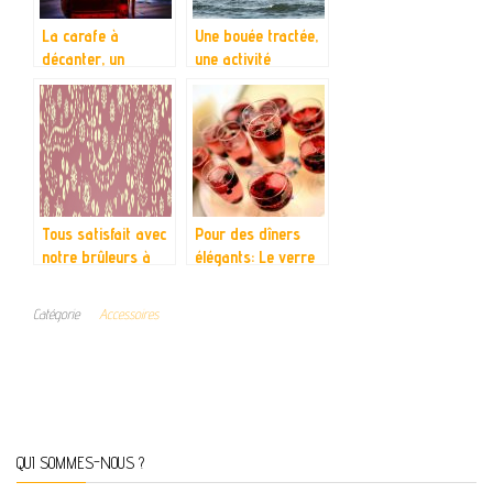
La carafe à
Une bouée tractée,
décanter, un
une activité
accessoire idéal
nautique pour faire
pour l’oxygénation
monter l’adrénaline
de votre vin
Tous satisfait avec
Pour des dîners
notre brûleurs à
élégants: Le verre
gaz
à vin rouge!
Catégorie
Accessoires
QUI SOMMES-NOUS ?