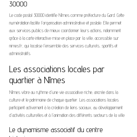
30000
Le code postal 30000 identifie Nîmes comme préfecture du Gard. Cette
numérotation facilite l'organisation administrative et postale. Elle permet
aux services publics de mieux coordonner leurs actions, notamment
grâce à la carte interactive mise en place par la ville, accessible sur
nimes.fr, qui localise l'ensemble des services culturels, sportifs et
administratifs.
Les associations locales par
quartier à Nîmes
Nîmes vibre au rythme d'une vie associative riche, ancrée dans la
culture et le patrimoine de chaque quartier. Les associations locales
participent activement à la création de liens sociaux, au développement
d'activités culturelles et à l'animation des différents secteurs de la ville.
Le dynamisme associatif du centre