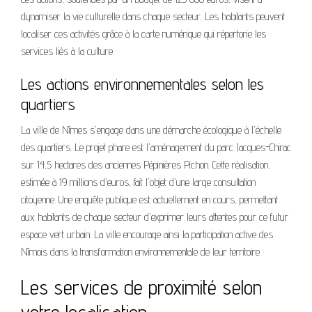
dynamiser la vie culturelle dans chaque secteur. Les habitants peuvent
localiser ces activités grâce à la carte numérique qui répertorie les
services liés à la culture.
Les actions environnementales selon les
quartiers
La ville de Nîmes s'engage dans une démarche écologique à l'échelle
des quartiers. Le projet phare est l'aménagement du parc Jacques-Chirac
sur 14,5 hectares des anciennes Pépinières Pichon. Cette réalisation,
estimée à 19 millions d'euros, fait l'objet d'une large consultation
citoyenne. Une enquête publique est actuellement en cours, permettant
aux habitants de chaque secteur d'exprimer leurs attentes pour ce futur
espace vert urbain. La ville encourage ainsi la participation active des
Nîmois dans la transformation environnementale de leur territoire.
Les services de proximité selon