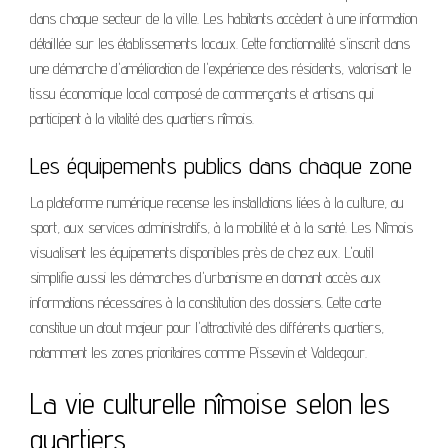
dans chaque secteur de la ville. Les habitants accèdent à une information
détaillée sur les établissements locaux. Cette fonctionnalité s'inscrit dans
une démarche d'amélioration de l'expérience des résidents, valorisant le
tissu économique local composé de commerçants et artisans qui
participent à la vitalité des quartiers nîmois.
Les équipements publics dans chaque zone
La plateforme numérique recense les installations liées à la culture, au
sport, aux services administratifs, à la mobilité et à la santé. Les Nîmois
visualisent les équipements disponibles près de chez eux. L'outil
simplifie aussi les démarches d'urbanisme en donnant accès aux
informations nécessaires à la constitution des dossiers. Cette carte
constitue un atout majeur pour l'attractivité des différents quartiers,
notamment les zones prioritaires comme Pissevin et Valdegour.
La vie culturelle nîmoise selon les
quartiers