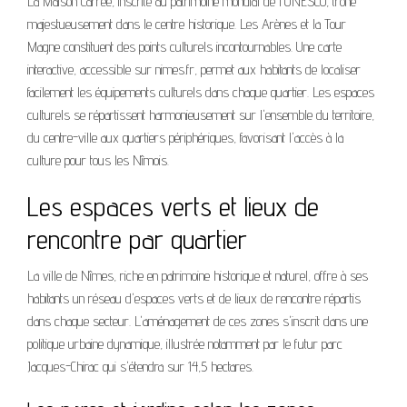
La Maison Carrée, inscrite au patrimoine mondial de l'UNESCO, trône
majestueusement dans le centre historique. Les Arènes et la Tour
Magne constituent des points culturels incontournables. Une carte
interactive, accessible sur nimes.fr, permet aux habitants de localiser
facilement les équipements culturels dans chaque quartier. Les espaces
culturels se répartissent harmonieusement sur l'ensemble du territoire,
du centre-ville aux quartiers périphériques, favorisant l'accès à la
culture pour tous les Nîmois.
Les espaces verts et lieux de
rencontre par quartier
La ville de Nîmes, riche en patrimoine historique et naturel, offre à ses
habitants un réseau d'espaces verts et de lieux de rencontre répartis
dans chaque secteur. L'aménagement de ces zones s'inscrit dans une
politique urbaine dynamique, illustrée notamment par le futur parc
Jacques-Chirac qui s'étendra sur 14,5 hectares.