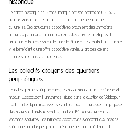
historique
Le centre historique de Nîmes, marqué par son patrimoine UNESCO
avec la Maison Carrée, accueille de nombreuses associations
culturelles. Ces structures associatives organisent des animations
autour du patrimoine romain, proposent des activités artistiques et
participent à la préservation de l'identité nîmoise. Les habitants du centre-
ville bénéficient d'une offre associative variée, allant des ateliers
culturels aux initiatives citoyennes.
Les collectifs citoyens des quartiers
périphériques
Dans les quartiers périphériques, les associations jouent un rôle social
majeur. L'association Humanimes, située dans le quartier de Valdegour,
illustre cette dynamique avec ses actions pour la jeunesse. Elle propose
des ateliers culturels et sportifs, touchant 150 jeunes pendant les
vacances scolaires. Les initiatives associatives s'adaptent aux besoins
spécifiques de chaque quartier, créant des espaces d'échange et