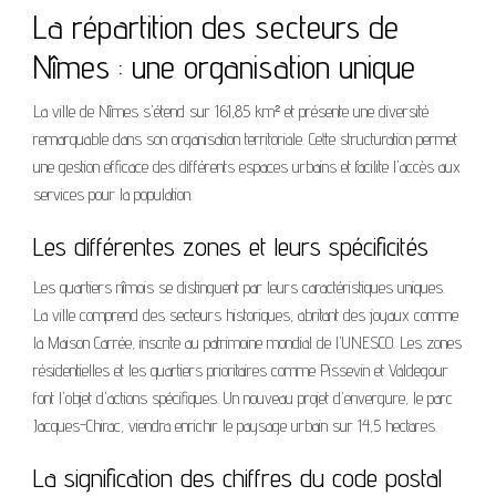
La répartition des secteurs de
Nîmes : une organisation unique
La ville de Nîmes s'étend sur 161,85 km² et présente une diversité
remarquable dans son organisation territoriale. Cette structuration permet
une gestion efficace des différents espaces urbains et facilite l'accès aux
services pour la population.
Les différentes zones et leurs spécificités
Les quartiers nîmois se distinguent par leurs caractéristiques uniques.
La ville comprend des secteurs historiques, abritant des joyaux comme
la Maison Carrée, inscrite au patrimoine mondial de l'UNESCO. Les zones
résidentielles et les quartiers prioritaires comme Pissevin et Valdegour
font l'objet d'actions spécifiques. Un nouveau projet d'envergure, le parc
Jacques-Chirac, viendra enrichir le paysage urbain sur 14,5 hectares.
La signification des chiffres du code postal