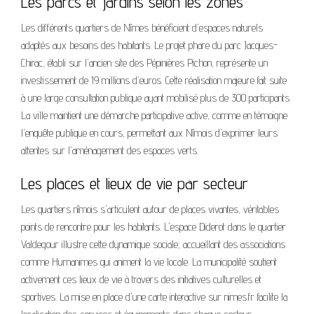
Les parcs et jardins selon les zones
Les différents quartiers de Nîmes bénéficient d'espaces naturels
adaptés aux besoins des habitants. Le projet phare du parc Jacques-
Chirac, établi sur l'ancien site des Pépinières Pichon, représente un
investissement de 19 millions d'euros. Cette réalisation majeure fait suite
à une large consultation publique ayant mobilisé plus de 300 participants.
La ville maintient une démarche participative active, comme en témoigne
l'enquête publique en cours, permettant aux Nîmois d'exprimer leurs
attentes sur l'aménagement des espaces verts.
Les places et lieux de vie par secteur
Les quartiers nîmois s'articulent autour de places vivantes, véritables
points de rencontre pour les habitants. L'espace Diderot dans le quartier
Valdegour illustre cette dynamique sociale, accueillant des associations
comme Humanimes qui animent la vie locale. La municipalité soutient
activement ces lieux de vie à travers des initiatives culturelles et
sportives. La mise en place d'une carte interactive sur nimes.fr facilite la