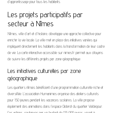
d'apprentissage pour tous les habitants.
Les projets participatifs par
secteur à Nîmes
Nîmes, ville d'art et d'histoire, développe une approche collective pour
enrichir la vie locale. La ville met en place des initiatives variées qui
impliquent directement les habitants dans la transformation de leur cadre
de vie. La carte interactive accessible sur nimes.fr permet aux citoyens
de suivre les différents projets par zone géographique.
Les initiatives culturelles par zone
géographique
Les quartiers nîmois bénéficient d'une programmation culturelle riche et
diversifiée. L'association Humanimes organise des ateliers culturels
pour 150 jeunes pendant les vacances scolaires. La ville propose
également des animations dans l'espace Diderot du quartier Valdegour.
Ces actions, soutenues par un budget de 125 000 euros, visent à