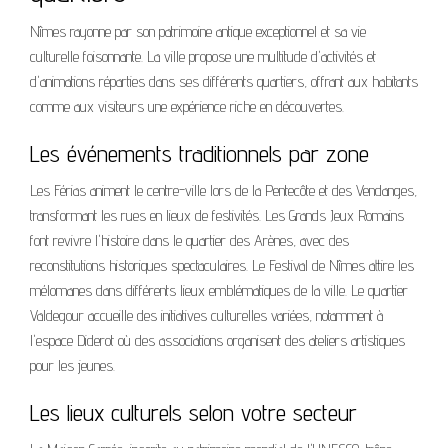
Nîmes rayonne par son patrimoine antique exceptionnel et sa vie
culturelle foisonnante. La ville propose une multitude d'activités et
d'animations réparties dans ses différents quartiers, offrant aux habitants
comme aux visiteurs une expérience riche en découvertes.
Les événements traditionnels par zone
Les Férias animent le centre-ville lors de la Pentecôte et des Vendanges,
transformant les rues en lieux de festivités. Les Grands Jeux Romains
font revivre l'histoire dans le quartier des Arènes, avec des
reconstitutions historiques spectaculaires. Le Festival de Nîmes attire les
mélomanes dans différents lieux emblématiques de la ville. Le quartier
Valdegour accueille des initiatives culturelles variées, notamment à
l'espace Diderot où des associations organisent des ateliers artistiques
pour les jeunes.
Les lieux culturels selon votre secteur