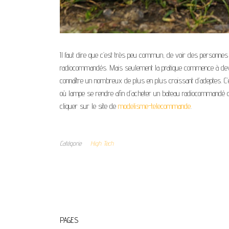
Il faut dire que c’est très peu commun, de voir des personnes
radiocommandés. Mais seulement la pratique commence à dev
connaître un nombreux de plus en plus croissant d’adeptes. C
où lampe se rendre afin d’acheter un bateau radiocommandé ou 
cliquer sur le site de
modelisme-telecommande
.
Catégorie
High Tech
PAGES