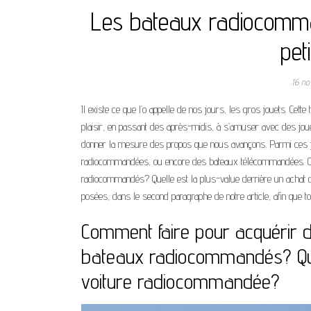
Les bateaux radiocomman
pet
16 no
Il existe ce que l’o appelle de nos jours, les gros jouets. Cett
plaisir, en passant des après-midis, à s’amuser avec des jou
donner la mesure des propos que nous avançons. Parmi ces 
radiocommandées, ou encore des bateaux télécommandées. C
radiocommandés? Quelle est la plus-value derrière un achat d
posées, dans le second paragraphe de notre article, afin que t
Comment faire pour acquérir 
bateaux radiocommandés? Quel
voiture radiocommandée?