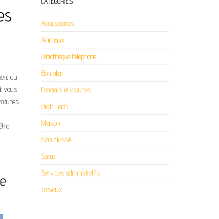
CATÉGORIES
es
Accessoires
Animaux
Bibiothèque téléphone
Bon plan
nent du
nt vous
Conseils et astuces
oitures
High Tech
Maison
être
Non classé
Santé
Services administratifs
de
Travaux