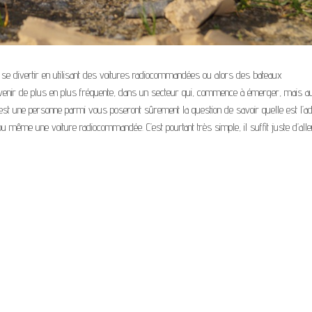
 se divertir en utilisant des voitures radiocommandées ou alors des bateaux
enir de plus en plus fréquente, dans un secteur qui, commence à émerger, mais a
’est une personne parmi vous poseront sûrement la question de savoir quelle est l’a
même une voiture radiocommandée. C’est pourtant très simple, il suffit juste d’alle