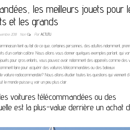
dées, les meilleurs jouets pour l
its et les grands
vembre 2018
Non
Par
ACTUTU
e terminaison tient au fait de ce que, certaines personnes, des adultes notamment, pren
ets d’un certain calibre. Nous allons vous donner quelques exemples parlant, qui vo
jouets pour gros enfants, vous pouvez avoir notamment des appareils comme des v
omment faire pour acquérir des voitures télécommandées ou des bateaux
e voiture radiocommandée? Nous allons étudier toutes les questions qui viennent d’
out le monde puisse y voir un peu plus clair.
des voitures télécommandées ou des
le est la plus-value derrière un achat 