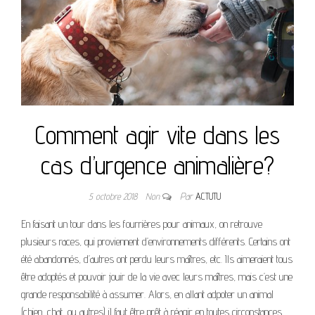
Comment agir vite dans les
cas d’urgence animalière?
5 octobre 2018
Non
Par
ACTUTU
En faisant un tour dans les fourrières pour animaux, on retrouve
plusieurs races, qui proviennent d’environnements différents. Certains ont
été abandonnés, d’autres ont perdu leurs maîtres, etc. Ils aimeraient tous
être adoptés et pouvoir jouir de la vie avec leurs maîtres, mais c’est une
grande responsabilité à assumer. Alors, en allant adpoter un animal
(chien, chat, ou autres) il faut être prêt à réagir en toutes circonstances.