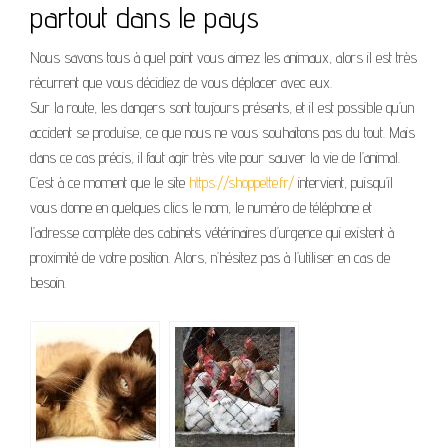
partout dans le pays
Nous savons tous à quel point vous aimez les animaux, alors il est très
récurrent que vous décidiez de vous déplacer avec eux.
Sur la route, les dangers sont toujours présents, et il est possible qu’un
accident se produise, ce que nous ne vous souhaitons pas du tout. Mais
dans ce cas précis, il faut agir très vite pour sauver la vie de l’animal.
C’est à ce moment que le site
https://shoppette.fr/
intervient, puisqu’il
vous donne en quelques clics le nom, le numéro de téléphone et
l’adresse complète des cabinets vétérinaires d’urgence qui existent à
proximité de votre position. Alors, n’hésitez pas à l’utiliser en cas de
besoin.